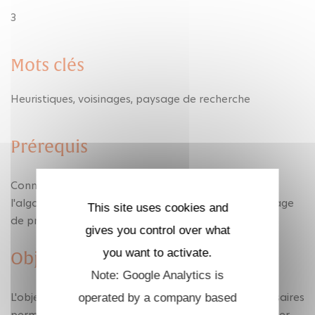
3
Mots clés
Heuristiques, voisinages, paysage de recherche
Prérequis
Connaître les bases de la théorie des graphes,
l'algorithme de séparation et évaluation et un langage
This site uses cookies and
de programmation.
gives you control over what
you want to activate.
Objectif
Note: Google Analytics is
L'objectif de l'UE est d'introduire les éléments nécessaires
operated by a company based
permettant aux étudiants de concevoir et d'appliquer