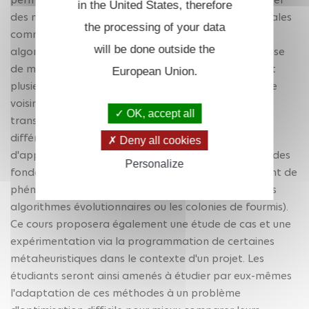
in the United States, therefore
des métaheuristiques (méthodes approchées générales
the processing of your data
comme le recuit simulé, la méthode Tabou, les
will be done outside the
algorithmes évolutionnaires, etc.). Ce cours se propose
de mettre en relief des éléments communs régissant
European Union.
plusieurs de ces méthodes (par exemple la notion de
voisinage ou, de façon équivalente, la notion de
OK, accept all
transformation élémentaire) ou au contraire les
différences essentielles entre différentes familles
Deny all cookies
d'approches (en comparant par exemple les méthodes
Personalize
fondées sur la notion de voisinage et celles s'inspirant de
phénomènes observables dans la nature, comme les
algorithmes évolutionnaires ou les colonies de fourmis).
Ce cours proposera également une étude de cas et une
expérimentation via la programmation de certaines
métaheuristiques dans le contexte d'un projet. Les
étudiants seront ainsi amenés à étudier par eux-mêmes
l'adaptation de ces méthodes à un problème