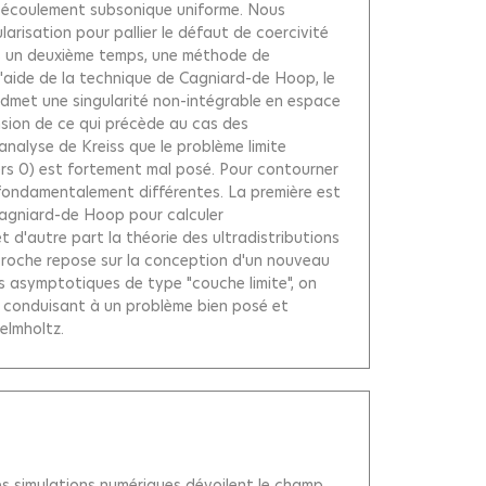
'un écoulement subsonique uniforme. Nous
risation pour pallier le défaut de coercivité
dans un deuxième temps, une méthode de
l'aide de la technique de Cagniard-de Hoop, le
admet une singularité non-intégrable en espace
nsion de ce qui précède au cas des
analyse de Kreiss que le problème limite
vers 0) est fortement mal posé. Pour contourner
 fondamentalement différentes. La première est
Cagniard-de Hoop pour calculer
d'autre part la théorie des ultradistributions
roche repose sur la conception d'un nouveau
 asymptotiques de type "couche limite", on
n conduisant à un problème bien posé et
elmholtz.
des simulations numériques dévoilent le champ