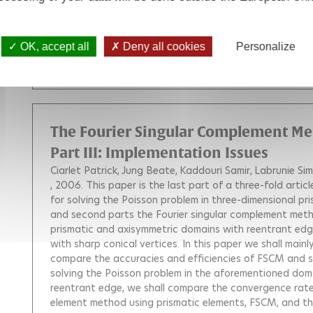
state space and discrete decision variables. We propos
introduced to solve this problem by Watkins in 1989 fo
relies on stochastic approximation and functional estim
OK, accept all
Deny all cookies
Personalize
Q-functions. We give a convergence proof for this algor
illustrate our algorithm by solving the classical moutai
The Fourier Singular Complement Met
Part III: Implementation Issues
Ciarlet Patrick
Jung Beate
Kaddouri Samir
Labrunie Si
, 2006.
This paper is the last part of a three-fold arti
for solving the Poisson problem in three-dimensional pri
and second parts the Fourier singular complement met
prismatic and axisymmetric domains with reentrant edge
with sharp conical vertices. In this paper we shall mai
compare the accuracies and efficiencies of FSCM and s
solving the Poisson problem in the aforementioned doma
reentrant edge, we shall compare the convergence rate
element method using prismatic elements, FSCM, and t