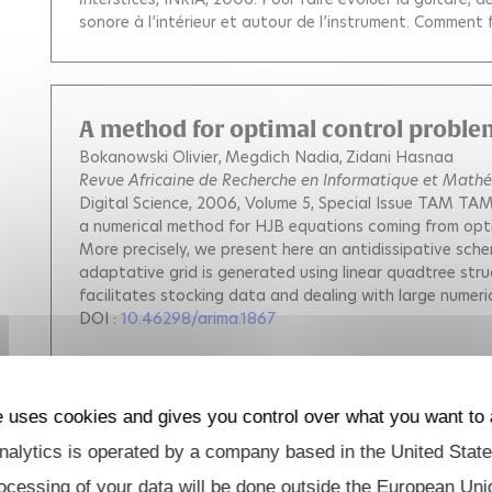
sonore à l’intérieur et autour de l’instrument. Comment
A method for optimal control proble
Bokanowski Olivier
Megdich Nadia
Zidani Hasnaa
Revue Africaine de Recherche en Informatique et Math
Digital Science, 2006, Volume 5, Special Issue TAM TA
a numerical method for HJB equations coming from opti
More precisely, we present here an antidissipative sch
adaptative grid is generated using linear quadtree str
facilitates stocking data and dealing with large numeri
DOI :
10.46298/arima.1867
e uses cookies and gives you control over what you want to 
A Q-Learning Algorithm with Continu
alytics is operated by a company based in the United State
Barty Kengy
Girardeau Pierre
Roy Jean-Sébastien
Stru
Optimization Online
, 2006.
We study in this paper a M
ocessing of your data will be done outside the European Uni