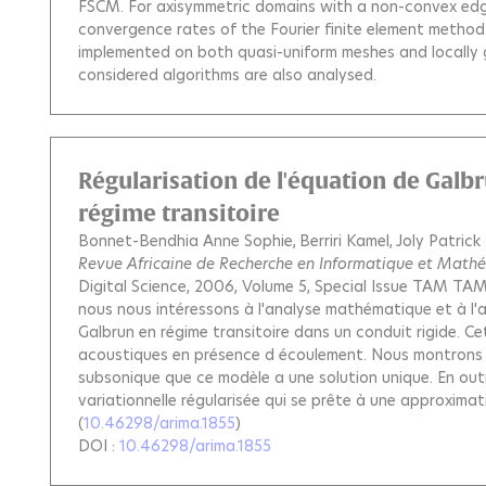
FSCM. For axisymmetric domains with a non-convex edge
convergence rates of the Fourier finite element metho
implemented on both quasi-uniform meshes and locally 
considered algorithms are also analysed.
Régularisation de l'équation de Galb
régime transitoire
Bonnet-Bendhia Anne Sophie
Berriri Kamel
Joly Patrick
Revue Africaine de Recherche en Informatique et Math
Digital Science, 2006, Volume 5, Special Issue TAM TA
nous nous intéressons à l'analyse mathématique et à l'
Galbrun en régime transitoire dans un conduit rigide. 
acoustiques en présence d écoulement. Nous montrons 
subsonique que ce modèle a une solution unique. En out
variationnelle régularisée qui se prête à une approximat
(
10.46298/arima.1855
)
DOI :
10.46298/arima.1855