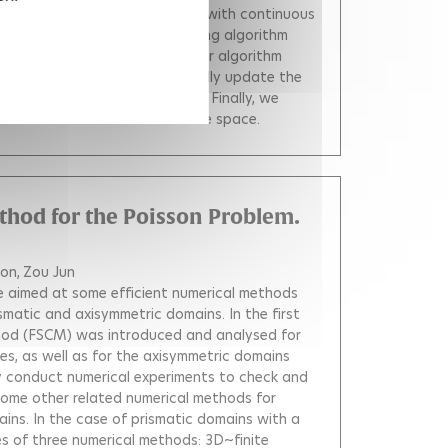
arkov Decision Problem (MDP) with continuous
e an extension of the Q-learning algorithm
r completely discrete MDPs. Our algorithm
ation, and uses kernels to locally update the
ithm under usual assumptions. Finally, we
n car task with continuous state space.
hod for the Poisson Problem.
mon
Zou Jun
cle aimed at some efficient numerical methods
smatic and axisymmetric domains. In the first
hod (FSCM) was introduced and analysed for
s, as well as for the axisymmetric domains
nly conduct numerical experiments to check and
ome other related numerical methods for
ins. In the case of prismatic domains with a
s of three numerical methods: 3D~finite