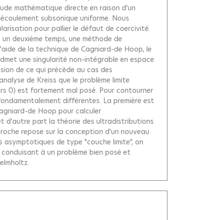
tude mathématique directe en raison d'un
'un écoulement subsonique uniforme. Nous
risation pour pallier le défaut de coercivité
dans un deuxième temps, une méthode de
l'aide de la technique de Cagniard-de Hoop, le
admet une singularité non-intégrable en espace
nsion de ce qui précède au cas des
analyse de Kreiss que le problème limite
vers 0) est fortement mal posé. Pour contourner
 fondamentalement différentes. La première est
Cagniard-de Hoop pour calculer
d'autre part la théorie des ultradistributions
roche repose sur la conception d'un nouveau
 asymptotiques de type "couche limite", on
n conduisant à un problème bien posé et
elmholtz.