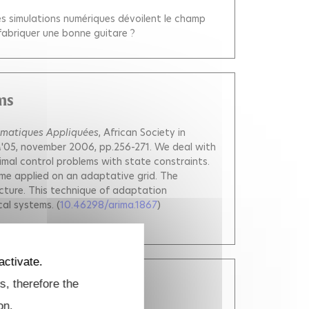
des simulations numériques dévoilent le champ
 fabriquer une bonne guitare ?
ms
ématiques Appliquées
, African Society in
M'05, november 2006, pp.256-271.
We deal with
mal control problems with state constraints.
eme applied on an adaptative grid. The
ucture. This technique of adaptation
cal systems.
(
10.46298/arima.1867
)
activate.
s, therefore the
ous State Space
garek Cyrille
on.