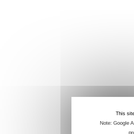
This sit
Note: Google An
pr