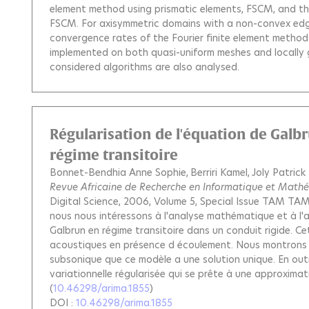
element method using prismatic elements, FSCM, and t
FSCM. For axisymmetric domains with a non-convex edge
convergence rates of the Fourier finite element metho
implemented on both quasi-uniform meshes and locally 
considered algorithms are also analysed.
Régularisation de l'équation de Galb
régime transitoire
Bonnet-Bendhia Anne Sophie
Berriri Kamel
Joly Patrick
Revue Africaine de Recherche en Informatique et Math
Digital Science, 2006, Volume 5, Special Issue TAM TA
nous nous intéressons à l'analyse mathématique et à l'
Galbrun en régime transitoire dans un conduit rigide. 
acoustiques en présence d écoulement. Nous montrons 
subsonique que ce modèle a une solution unique. En out
variationnelle régularisée qui se prête à une approximat
(
10.46298/arima.1855
)
DOI :
10.46298/arima.1855