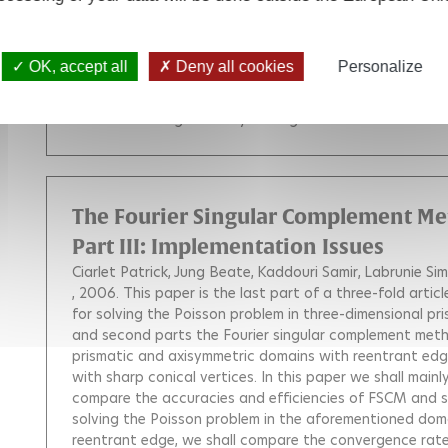
Optimization Online
, 2006.
We study in this paper a M
state space and discrete decision variables. We propos
introduced to solve this problem by Watkins in 1989 fo
OK, accept all
Deny all cookies
Personalize
relies on stochastic approximation and functional estim
Q-functions. We give a convergence proof for this algor
illustrate our algorithm by solving the classical moutai
The Fourier Singular Complement Met
Part III: Implementation Issues
Ciarlet Patrick
Jung Beate
Kaddouri Samir
Labrunie Si
, 2006.
This paper is the last part of a three-fold arti
for solving the Poisson problem in three-dimensional pri
and second parts the Fourier singular complement met
prismatic and axisymmetric domains with reentrant edge
with sharp conical vertices. In this paper we shall mai
compare the accuracies and efficiencies of FSCM and s
solving the Poisson problem in the aforementioned doma
reentrant edge, we shall compare the convergence rate