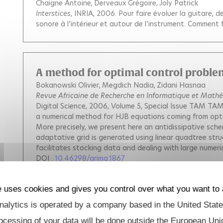
Chaigne Antoine
Derveaux Grégoire
Joly Patrick
Interstices
, INRIA, 2006.
Pour faire évoluer la guitare, 
sonore à l’intérieur et autour de l’instrument. Comment
A method for optimal control proble
Bokanowski Olivier
Megdich Nadia
Zidani Hasnaa
Revue Africaine de Recherche en Informatique et Math
Digital Science, 2006, Volume 5, Special Issue TAM TA
a numerical method for HJB equations coming from opti
More precisely, we present here an antidissipative sch
adaptative grid is generated using linear quadtree str
facilitates stocking data and dealing with large numeri
DOI :
10.46298/arima.1867
e uses cookies and gives you control over what you want to 
alytics is operated by a company based in the United State
A Q-Learning Algorithm with Continu
Barty Kengy
Girardeau Pierre
Roy Jean-Sébastien
Stru
ocessing of your data will be done outside the European Uni