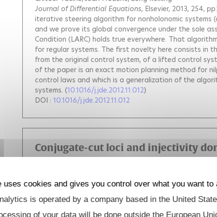
Journal of Differential Equations
, Elsevier, 2013, 254, p
iterative steering algorithm for nonholonomic systems (a
and we prove its global convergence under the sole as
Condition (LARC) holds true everywhere. That algorithm 
for regular systems. The first novelty here consists in t
from the original control system, of a lifted control sy
of the paper is an exact motion planning method for ni
control laws and which is a generalization of the algori
systems.
(
10.1016/j.jde.2012.11.012
)
DOI :
10.1016/j.jde.2012.11.012
Conjugate-cut loci and injectivity d
revolution
Bonnard Bernard
Caillau Jean-Baptiste
Janin Gabriel
e uses cookies and gives you control over what you want to 
ESAIM: Control, Optimisation and Calculus of Variation
recent article \cite{BCST2009}, we relate the computat
alytics is operated by a company based in the United State
of metrics on two-spheres of revolution whose polar f
ocessing of your data will be done outside the European Uni
period mapping of the $\vp$-variable. One purpose of thi