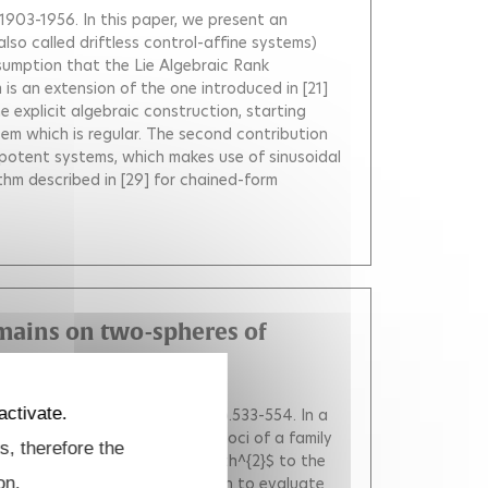
p.1903-1956.
In this paper, we present an
lso called driftless control-affine systems)
sumption that the Lie Algebraic Rank
is an extension of the one introduced in [21]
he explicit algebraic construction, starting
stem which is regular. The second contribution
lpotent systems, which makes use of sinusoidal
thm described in [29] for chained-form
omains on two-spheres of
activate.
s
, EDP Sciences, 2013, 19 (2), pp.533-554.
In a
ion of the conjugate and cut loci of a family
s, therefore the
orm is $g=\d\vp^{2}+m(\vp)\d\th^{2}$ to the
on.
s article is to use this relation to evaluate