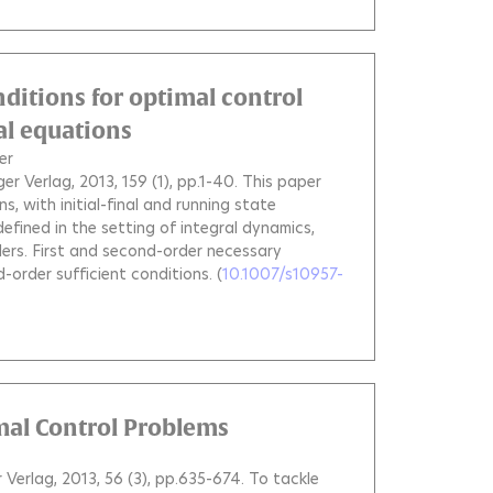
nditions for optimal control
al equations
er
ger Verlag, 2013, 159 (1), pp.1-40.
This paper
, with initial-final and running state
defined in the setting of integral dynamics,
ders. First and second-order necessary
-order sufficient conditions.
(
10.1007/s10957-
mal Control Problems
r Verlag, 2013, 56 (3), pp.635-674.
To tackle