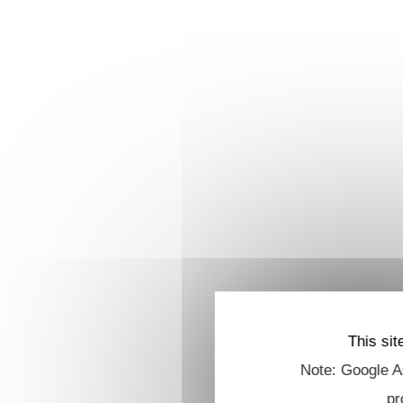
This sit
Note: Google An
pr