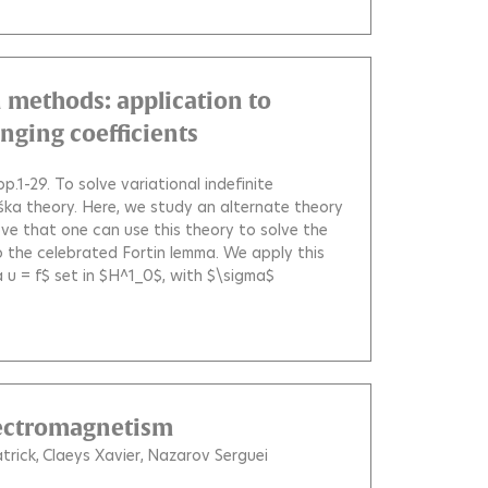
 methods: application to
nging coefficients
 pp.1-29.
To solve variational indefinite
ka theory. Here, we study an alternate theory
ve that one can use this theory to solve the
 the celebrated Fortin lemma. We apply this
 u = f$ set in $H^1_0$, with $\sigma$
lectromagnetism
atrick
Claeys Xavier
Nazarov Serguei