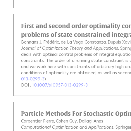
First and second order optimality co
problems of state constrained integr
Bonnans J. Frédéric
de La Vega Constanza
Dupuis Xavi
Journal of Optimization Theory and Applications
, Sprin
deals with optimal control problems of integral equations
constraints. The order of a running state constraint is 
and we work here with constraints of arbitrary high or
conditions of optimality are obtained, as well as second
013-0299-3
)
DOI :
10.1007/s10957-013-0299-3
Particle Methods For Stochastic Opti
Carpentier Pierre
Cohen Guy
Dallagi Anes
Computational Optimization and Applications
, Springe