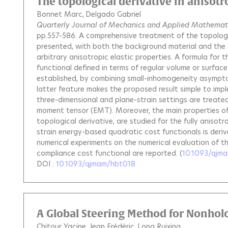
The topological derivative in anisotro
Bonnet Marc
Delgado Gabriel
Quarterly Journal of Mechanics and Applied Mathemat
pp.557-586.
A comprehensive treatment of the topologica
presented, with both the background material and the 
arbitrary anisotropic elastic properties. A formula for 
functional defined in terms of regular volume or surfac
established, by combining small-inhomogeneity asympto
latter feature makes the proposed result simple to imp
three-dimensional and plane-strain settings are treated;
moment tensor (EMT). Moreover, the main properties of
topological derivative, are studied for the fully anisotr
strain energy-based quadratic cost functionals is derive
numerical experiments on the numerical evaluation of t
compliance cost functional are reported.
(
10.1093/qjm
DOI :
10.1093/qjmam/hbt018
A Global Steering Method for Nonho
Chitour Yacine
Jean Frédéric
Long Ruixing