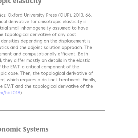
pic elasticity
ics
, Oxford University Press (OUP), 2013, 66,
l derivative for anisotropic elasticity is
trial small inhomogeneity assumed to have
the topological derivative of any cost
e densities depending on the displacement is
tics and the adjoint solution approach. The
lement and computationally efficient. Both
 they differ mostly on details in the elastic
 the EMT, a critical component of the
opic case. Then, the topological derivative of
d, which requires a distinct treatment. Finally,
he EMT and the topological derivative of the
am/hbt018
)
lonomic Systems