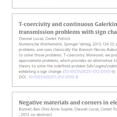
T-coercivity and continuous Galerkin
transmission problems with sign cha
Chesnel Lucas
Ciarlet Patrick
Numerische Mathematik
, Springer Verlag, 2013, 124 (1),
problems, one uses classically the Banach-Necas-Babuš
to solve those problems: T-coercivity. Moreover, we pro
approximate problems, which provides an alternative to
theory to solve the indefinite problem $div\sigma\nabla
exhibiting a sign change.
(
10.1007/s00211-012-0510-8
)
DOI :
10.1007/s00211-012-0510-8
Negative materials and corners in e
Bonnet-Ben Dhia Anne-Sophie
Chesnel Lucas
Ciarlet P
, 2013.
no abstract