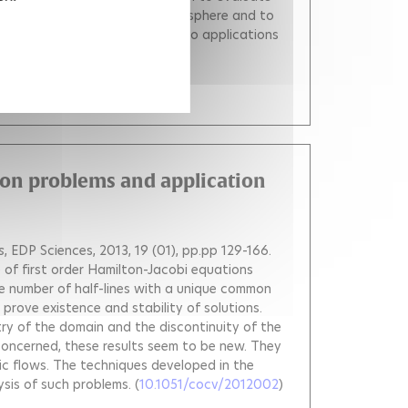
ing as deformation of the round sphere and to
omains of such metrics related to applications
 and optimal transport.
ion problems and application
s
, EDP Sciences, 2013, 19 (01), pp.pp 129-166.
 of first order Hamilton-Jacobi equations
nite number of half-lines with a unique common
 prove existence and stability of solutions.
try of the domain and the discontinuity of the
concerned, these results seem to be new. They
fic flows. The techniques developed in the
ysis of such problems.
(
10.1051/cocv/2012002
)