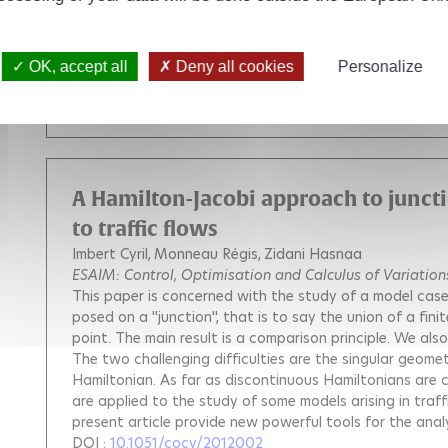
the cut and conjugate loci for a family of metrics aris
determine the convexity properties of the injectivity d
to optimal control in space mechanics, quantum control
OK, accept all
Deny all cookies
Personalize
(
10.1051/cocv/2012020
)
DOI :
10.1051/cocv/2012020
A Hamilton-Jacobi approach to junct
to traffic flows
Imbert Cyril
Monneau Régis
Zidani Hasnaa
ESAIM: Control, Optimisation and Calculus of Variation
This paper is concerned with the study of a model case
posed on a ''junction'', that is to say the union of a fi
point. The main result is a comparison principle. We also
The two challenging difficulties are the singular geome
Hamiltonian. As far as discontinuous Hamiltonians are 
are applied to the study of some models arising in traf
present article provide new powerful tools for the anal
DOI :
10.1051/cocv/2012002