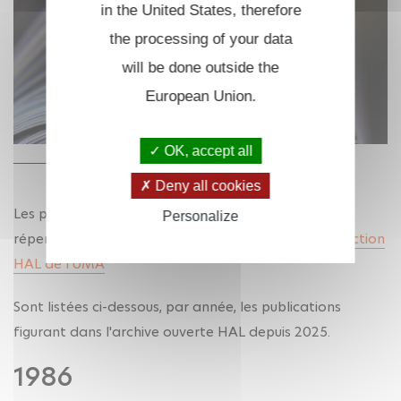
in the United States, therefore
the processing of your data
will be done outside the
European Union.
OK, accept all
Deny all cookies
Les publications des membres de l'UMA sont
Personalize
répertoriées dans la collection HAL de l'unité :
Collection
HAL de l'UMA
Sont listées ci-dessous, par année, les publications
figurant dans l'archive ouverte HAL depuis 2025.
1986